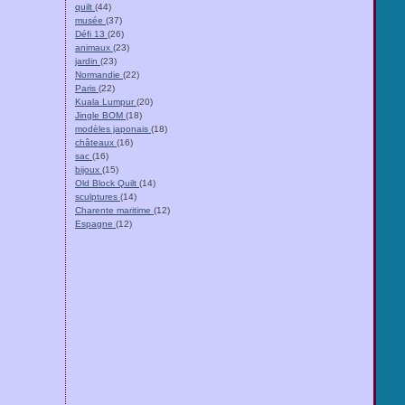
quilt
(44)
musée
(37)
Défi 13
(26)
animaux
(23)
jardin
(23)
Normandie
(22)
Paris
(22)
Kuala Lumpur
(20)
Jingle BOM
(18)
modèles japonais
(18)
châteaux
(16)
sac
(16)
bijoux
(15)
Old Block Quilt
(14)
sculptures
(14)
Charente maritime
(12)
Espagne
(12)