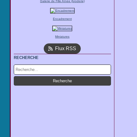
Galerie de Fille Aînée (broderie)
Encadrement
Miniatures
Flux RSS
RECHERCHE