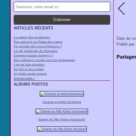
ARTICLES RÉCENTS
La saison des vendanges
Date de ce
Éva cartonne au Palais des papes
Publié par:
Où prendre des cours d'Ikebana ?
La cité médiévale de Pérouges
Comment passer inaperçu ?
Partage
Des gadgets à coudre pour les voyageuses
L'art de faire diversion
De l'Art et des cordes
Un jardin haute-couture
Spectaculaire !
ALBUMS PHOTOS
Couture et petits bricolages
Galerie de Fille Aînée (patchwork)