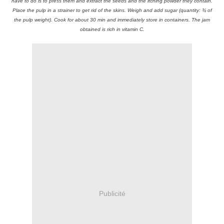
have to do is to press them and extract the seeds and the itching powder they contain.
Place the pulp in a strainer to get rid of the skins. Weigh and add sugar (quantity: ¾ of
the pulp weight). Cook for about 30 min and immediately store in containers. The jam
obtained is rich in vitamin C.
Publicité