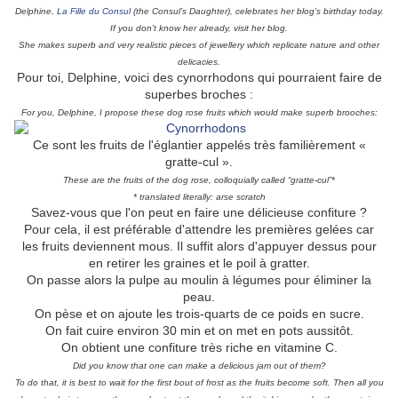
Delphine,
La Fille du Consul
(the Consul’s Daughter), celebrates her blog’s birthday today.
If you don’t know her already, visit her blog.
She makes superb and very realistic pieces of jewellery which replicate nature and other
delicacies.
Pour toi, Delphine, voici des cynorrhodons qui pourraient faire de
superbes broches :
For you, Delphine, I propose these dog rose fruits which would make superb brooches:
Ce sont les fruits de l'églantier appelés très familièrement «
gratte-cul ».
These are the fruits of the dog rose, colloquially called “gratte-cul”*
* translated literally: arse scratch
Savez-vous que l'on peut en faire une délicieuse confiture ?
Pour cela, il est préférable d'attendre les premières gelées car
les fruits deviennent mous. Il suffit alors d'appuyer dessus pour
en retirer les graines et le poil à gratter.
On passe alors la pulpe au moulin à légumes pour éliminer la
peau.
On pèse et on ajoute les trois-quarts de ce poids en sucre.
On fait cuire environ 30 min et on met en pots aussitôt.
On obtient une confiture très riche en vitamine C.
Did you know that one can make a delicious jam out of them?
To do that, it is best to wait for the first bout of frost as the fruits become soft. Then all you