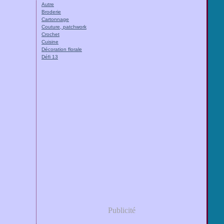
Autre
Broderie
Cartonnage
Couture, patchwork
Crochet
Cuisine
Décoration florale
Défi 13
Publicité