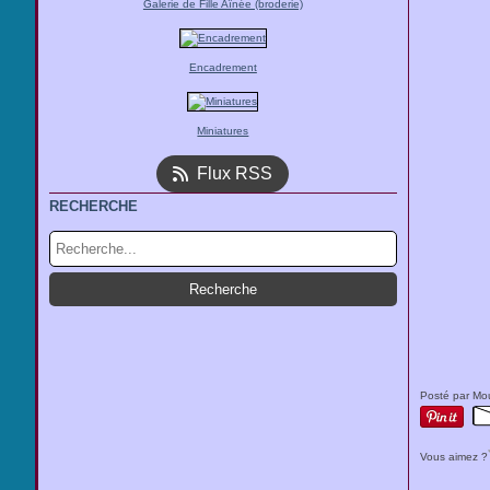
Galerie de Fille Aînée (broderie)
Encadrement
Miniatures
Flux RSS
RECHERCHE
Posté par Mou
Vous aimez ?