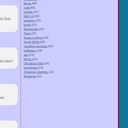
fleurs
(58)
quilt
(44)
musée
(37)
Défi 13
(26)
die Sud
animaux
(23)
jardin
(23)
Normandie
(22)
Paris
(22)
Kuala Lumpur
(20)
Jingle BOM
(18)
modèles japonais
(18)
châteaux
(16)
sac
(16)
bijoux
(15)
en plus !
Old Block Quilt
(14)
sculptures
(14)
Charente maritime
(12)
Espagne
(12)
son