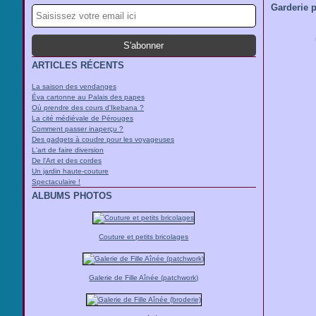
Garderie 
ARTICLES RÉCENTS
La saison des vendanges
Éva cartonne au Palais des papes
Où prendre des cours d'Ikebana ?
La cité médiévale de Pérouges
Comment passer inaperçu ?
Des gadgets à coudre pour les voyageuses
L'art de faire diversion
De l'Art et des cordes
Un jardin haute-couture
Spectaculaire !
ALBUMS PHOTOS
Couture et petits bricolages
Galerie de Fille Aînée (patchwork)