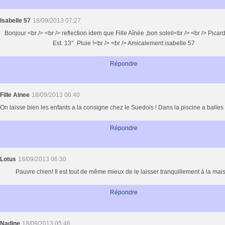
Isabelle 57
18/09/2013 07:27
Bonjour <br /> <br /> reflection idem que Fille Aînée ,bon soleil<br /> <br /> Picar
Est. 13°. Pluie !<br /> <br /> Amicalement isabelle 57
Répondre
Fille Ainee
18/09/2013 06:40
On laisse bien les enfants a la consigne chez le Suedois ! Dans la piscine a balles 
Répondre
Lotus
18/09/2013 06:30
Pauvre chien! Il est tout de même mieux de le laisser tranquillement à la mai
Répondre
Nadine
18/09/2013 05:46