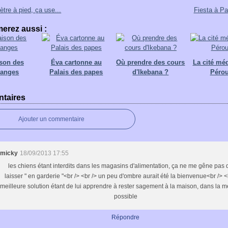
ètre à pied, ça use...
Fiesta à P
erez aussi :
ison des
Éva cartonne au
Où prendre des cours
La cité mé
danges
Palais des papes
d'Ikebana ?
Péro
taires
Ajouter un commentaire
micky
18/09/2013 17:55
les chiens étant interdits dans les magasins d'alimentation, ça ne me gêne pas 
laisser " en garderie "<br /> <br /> un peu d'ombre aurait été la bienvenue<br /> <b
meilleure solution étant de lui apprendre à rester sagement à la maison, dans la 
possible
Répondre