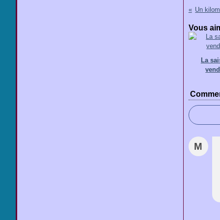
Un kilom
Vous aim
La sa
ven
Commen
M