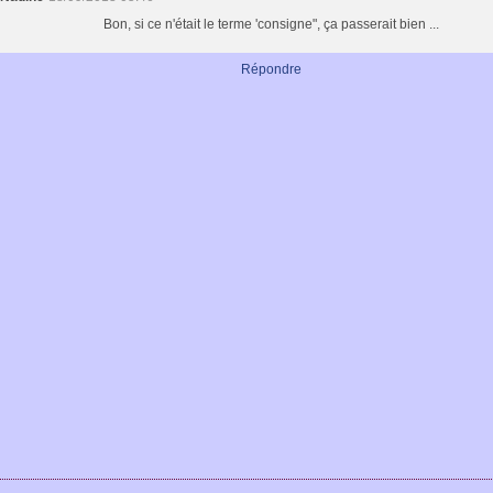
Bon, si ce n'était le terme 'consigne", ça passerait bien ...
Répondre