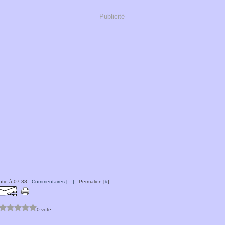
Publicité
tie à 07:38 -
Commentaires [
…
]
- Permalien [
#
]
0 vote