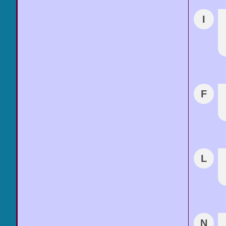
I
F
L
N