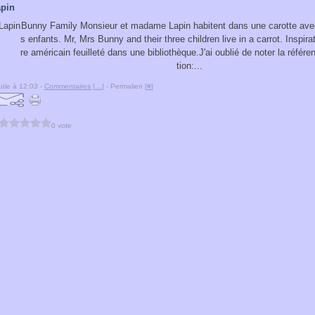
apin
Bunny Family Monsieur et madame Lapin habitent dans une carotte avec 
s enfants. Mr, Mrs Bunny and their three children live in a carrot. Inspirat
re américain feuilleté dans une bibliothèque.J'ai oublié de noter la référe
tion:...
tie à 12:03 -
Commentaires [
…
]
- Permalien [
#
]
0 vote