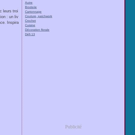
Autre
Broderie
leurs troi
Cartonnage
ion : un liv
Couture, patchwork
Crochet
nce. Inspira
Cuisine
Décoration florale
Défi 13
Publicité