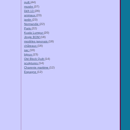
quilt
(44)
musée
(37)
Défi 13
(26)
animaux
(23)
jardin
(23)
Normandie
(22)
Paris
(22)
Kuala Lumpur
(20)
Jingle BOM
(18)
modèles japonais
(18)
châteaux
(16)
sac
(16)
bijoux
(15)
Old Block Quilt
(14)
sculptures
(14)
Charente maritime
(12)
Espagne
(12)