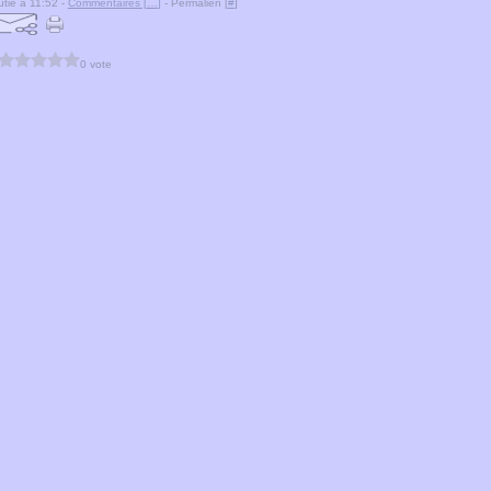
tie à 11:52 -
Commentaires [
…
]
- Permalien [
#
]
0 vote