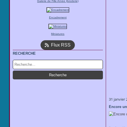
Galerie de Fille Aînée (broderie)
Encadrement
Miniatures
Flux RSS
RECHERCHE
31 janvier
Encore un