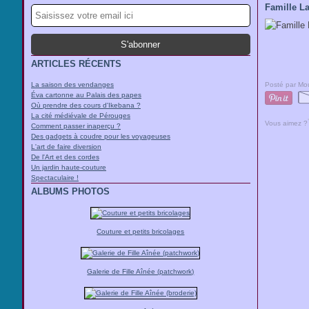
Famille L
ARTICLES RÉCENTS
La saison des vendanges
Posté par Mou
Éva cartonne au Palais des papes
Où prendre des cours d'Ikebana ?
La cité médiévale de Pérouges
Vous aimez ?
Comment passer inaperçu ?
Des gadgets à coudre pour les voyageuses
L'art de faire diversion
De l'Art et des cordes
Un jardin haute-couture
Spectaculaire !
ALBUMS PHOTOS
Couture et petits bricolages
Galerie de Fille Aînée (patchwork)