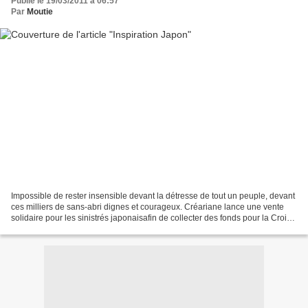
Publié le 19/03/2011 à 06:57
Par
Moutie
Impossible de rester insensible devant la détresse de tout un peuple, devant
ces milliers de sans-abri dignes et courageux. Créariane lance une vente
solidaire pour les sinistrés japonaisafin de collecter des fonds pour la Croix-
Rouge. Blogueuses etnon-blogueuses,...