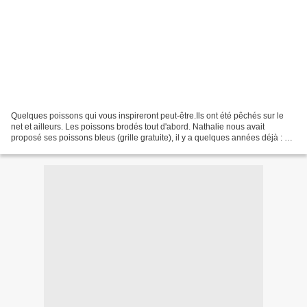
Quelques poissons qui vous inspireront peut-être.Ils ont été pêchés sur le
net et ailleurs. Les poissons brodés tout d'abord. Nathalie nous avait
proposé ses poissons bleus (grille gratuite), il y a quelques années déjà : Je
les avais encadrés avec une...