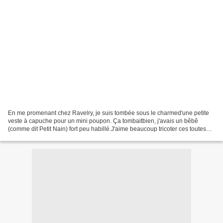
En me promenant chez Ravelry, je suis tombée sous le charmed'une petite
veste à capuche pour un mini poupon. Ça tombaitbien, j'avais un bêbê
(comme dit Petit Nain) fort peu habillé.J'aime beaucoup tricoter ces toutes
petites choses. La voici : Vous avez...