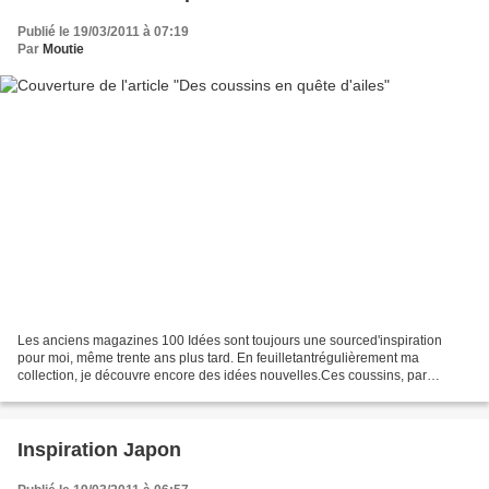
Publié le 19/03/2011 à 07:19
Par
Moutie
Les anciens magazines 100 Idées sont toujours une sourced'inspiration
pour moi, même trente ans plus tard. En feuilletantrégulièrement ma
collection, je découvre encore des idées nouvelles.Ces coussins, par
exemple, dans le n° 25 (novembre 1975) : Ils...
Inspiration Japon