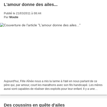
L'amour donne des ailes...
Publié le 21/03/2011 à 08:44
Par
Moutie
Aujourd'hui, Fille Aînée nous a mis la larme à l'œil en nous parlant de ce
père qui, par amour, court les marathons avec son fils handicapé. Les mères
aussi sont capables de réaliser des exploits pour leur enfant. Il y a une
vingtaine d'années, je suis...
Des coussins en quête d'ailes