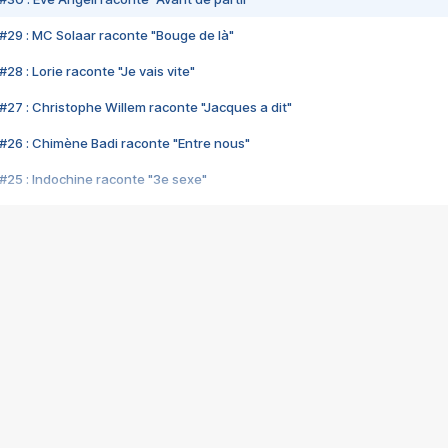
#29 : MC Solaar raconte "Bouge de là"
28 : Lorie raconte "Je vais vite"
#27 : Christophe Willem raconte "Jacques a dit"
#26 : Chimène Badi raconte "Entre nous"
#25 : Indochine raconte "3e sexe"
#24 : Zaho raconte "C'est chelou"
#23 : Patrick Bruel raconte "Au café des délices"
#22 : Kyo raconte "Le chemin"
#21 : Nolwenn Leroy raconte "Cassé"
#20 : Patrick Hernandez raconte "Born to be alive"
#19 : Lorie raconte "Près de moi"
#18 : Michael Jones raconte "A nos actes manqués" (avec Jean-Jacque