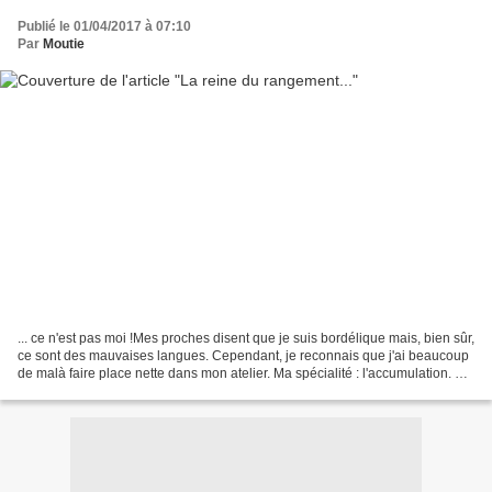
Publié le 01/04/2017 à 07:10
Par
Moutie
... ce n'est pas moi !Mes proches disent que je suis bordélique mais, bien sûr,
ce sont des mauvaises langues. Cependant, je reconnais que j'ai beaucoup
de malà faire place nette dans mon atelier. Ma spécialité : l'accumulation. Ne
me parlez pas de jeter,...