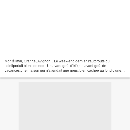
Montélimar, Orange, Avignon... Le week-end dernier, l'autoroute du
soleilportait bien son nom. Un avant-goût d'été, un avant-goût de
vacances,une maison qui n'attendait que nous, bien cachée au fond d'une
impasse,un avant-goût du bonheur ! Un prochain...