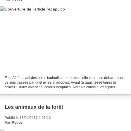
Fille Aînée avait des petits fauteuils en rotin dont elle voulaitse débarrasser.
Je suis passée par là et je les ai adoptés. Avant (à gauche) et Après (à
droite) : Dulux Valentine, coloris Acapulco. Avec un coussin, c'est plus
confortable : Chez moi,...
Les animaux de la forêt
Publié le 15/04/2017 à 07:12
Par
Moutie