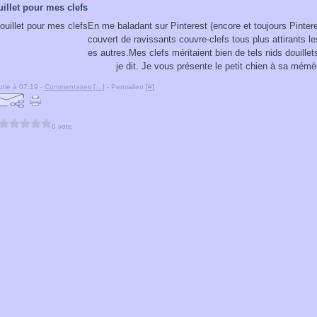
illet pour mes clefs
En me baladant sur Pinterest (encore et toujours Pinteres
couvert de ravissants couvre-clefs tous plus attirants le
es autres.Mes clefs méritaient bien de tels nids douillet
je dit. Je vous présente le petit chien à sa mémèr
tie à 07:19 -
Commentaires [
…
]
- Permalien [
#
]
0 vote