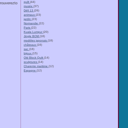
quilt
(44)
trouverezto
musée
(37)
Défi 13
(26)
animaux
(23)
jardin
(23)
Normandie
(22)
Paris
(22)
Kuala Lumpur
(20)
Jingle BOM
(18)
modèles japonais
(18)
châteaux
(16)
sac
(16)
bijoux
(15)
Old Block Quilt
(14)
sculptures
(14)
Charente maritime
(12)
Espagne
(12)