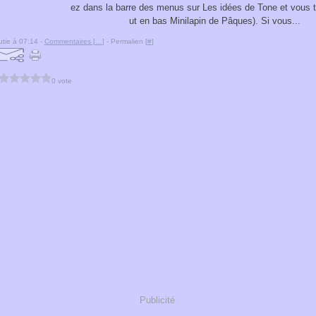
ez dans la barre des menus sur Les idées de Tone et vous 
ut en bas Minilapin de Pâques). Si vous...
tie à 07:14 -
Commentaires [
…
]
- Permalien [
#
]
0 vote
Publicité