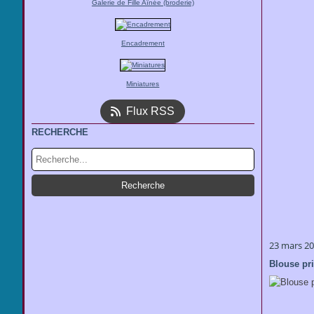
Galerie de Fille Aînée (broderie)
Encadrement
Miniatures
Flux RSS
RECHERCHE
23 mars 2
Blouse pri