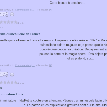
Cette blouse à encolure...
tie à 07:23 -
Commentaires [
…
]
- Permalien [
#
]
0 vote
018
eille quincaillerie de France
La maison Empereur a été créée en 1827 à Marse
quincaillerie existe toujours et je pense qu'elle n
coup évolué depuis sa création. Dépaysement a
pousse la porte et la magie opère : Des objets pa
ol au plafond, sur...
tie à 07:41 -
Commentaires [
…
]
- Permalien [
#
]
e
0 vote
18
n miniature Tilda
Petite couture en attendant Pâques : un minuscule lapin offe
a. Le patron et les explications gratuites sont sur le site Tild