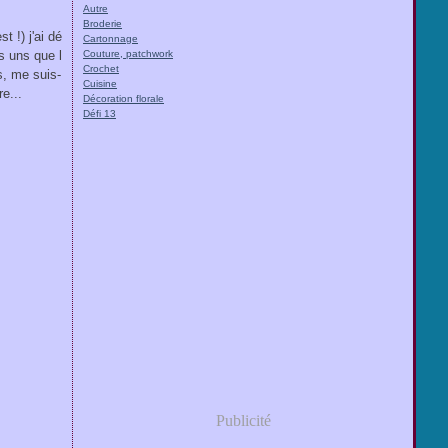
Autre
Broderie
t !) j'ai dé
Cartonnage
s uns que l
Couture, patchwork
Crochet
s, me suis-
Cuisine
e...
Décoration florale
Défi 13
Publicité