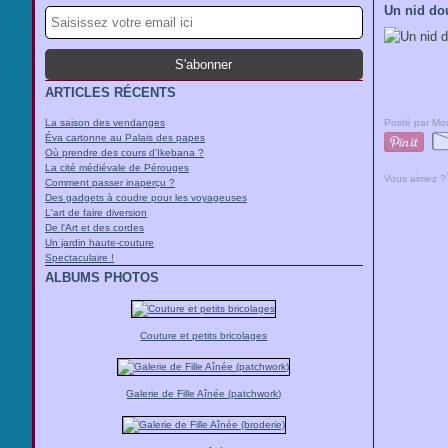
Un nid dou
ARTICLES RÉCENTS
La saison des vendanges
Posté par Mou
Éva cartonne au Palais des papes
Où prendre des cours d'Ikebana ?
La cité médiévale de Pérouges
Vous aimez ?
Comment passer inaperçu ?
Des gadgets à coudre pour les voyageuses
L'art de faire diversion
De l'Art et des cordes
Un jardin haute-couture
Spectaculaire !
ALBUMS PHOTOS
Couture et petits bricolages
Galerie de Fille Aînée (patchwork)