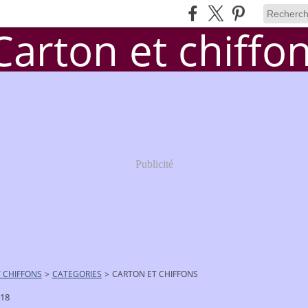
Publicité
 CHIFFONS
>
CATEGORIES
>
CARTON ET CHIFFONS
018