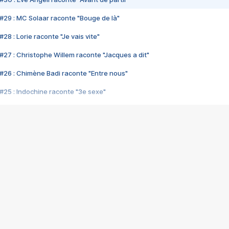
#29 : MC Solaar raconte "Bouge de là"
28 : Lorie raconte "Je vais vite"
#27 : Christophe Willem raconte "Jacques a dit"
#26 : Chimène Badi raconte "Entre nous"
#25 : Indochine raconte "3e sexe"
#24 : Zaho raconte "C'est chelou"
#23 : Patrick Bruel raconte "Au café des délices"
#22 : Kyo raconte "Le chemin"
#21 : Nolwenn Leroy raconte "Cassé"
#20 : Patrick Hernandez raconte "Born to be alive"
#19 : Lorie raconte "Près de moi"
#18 : Michael Jones raconte "A nos actes manqués" (avec Jean-Jacque