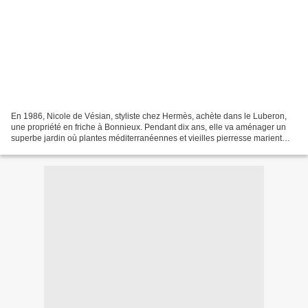
En 1986, Nicole de Vésian, styliste chez Hermès, achète dans le Luberon,
une propriété en friche à Bonnieux. Pendant dix ans, elle va aménager un
superbe jardin où plantes méditerranéennes et vieilles pierresse marient
avec infiniment d'élégance. La Louve...