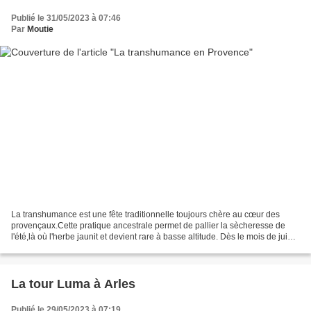
Publié le 31/05/2023 à 07:46
Par
Moutie
La transhumance est une fête traditionnelle toujours chère au cœur des
provençaux.Cette pratique ancestrale permet de pallier la sècheresse de
l'été,là où l'herbe jaunit et devient rare à basse altitude. Dès le mois de juin,
les troupeaux sont conduits...
La tour Luma à Arles
Publié le 29/05/2023 à 07:19