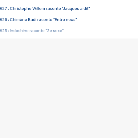
#27 : Christophe Willem raconte "Jacques a dit"
#26 : Chimène Badi raconte "Entre nous"
#25 : Indochine raconte "3e sexe"
#24 : Zaho raconte "C'est chelou"
#23 : Patrick Bruel raconte "Au café des délices"
#22 : Kyo raconte "Le chemin"
#21 : Nolwenn Leroy raconte "Cassé"
#20 : Patrick Hernandez raconte "Born to be alive"
#19 : Lorie raconte "Près de moi"
#18 : Michael Jones raconte "A nos actes manqués" (avec Jean-Jacque
#17 : Khaled raconte "Aïcha"
#16 : Corneille raconte "Parce qu'on vient de loin"