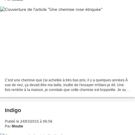
C'est une chemise que j'ai achetée à très bas prix, il y a quelques années.À
vue de nez, ça devait être ma taille, inutile de l'essayer m'étais-je dit. Une
fois rentrée à la maison, je constate que cette chemise est troppetite. Je suis
mal à l'aise, boudinée...
Indigo
Publié le 24/03/2015 à 06:56
Par
Moutie