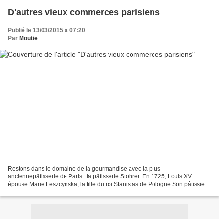
D'autres vieux commerces parisiens
Publié le 13/03/2015 à 07:20
Par
Moutie
Restons dans le domaine de la gourmandise avec la plus
anciennepâtisserie de Paris : la pâtisserie Stohrer. En 1725, Louis XV
épouse Marie Leszcynska, la fille du roi Stanislas de Pologne.Son pâtissier
la suit à la cour de Versailles.En 1730, Nicolas...