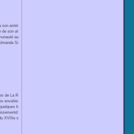
son arrièr
re de son aï
mmunauté au
 Almanda Si
ues de La R
es envahie
 quelques h
chissementd
u XVIIIe s