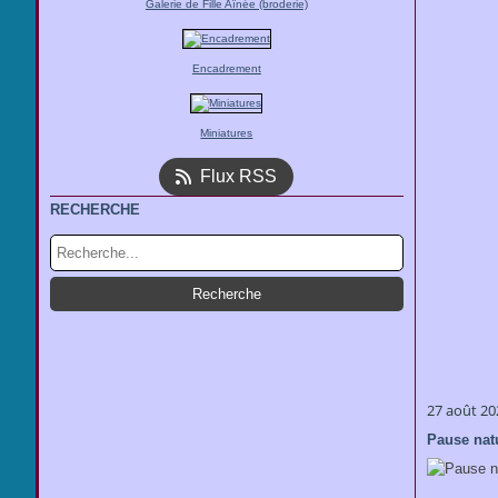
Galerie de Fille Aînée (broderie)
Encadrement
Miniatures
Flux RSS
RECHERCHE
27 août 20
Pause nat