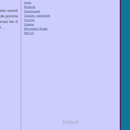
Autre
Broderie
mes seront
Cartonnage
us de pomme
Couture, patchwork
Crochet
 mais les d
Cuisine
,...
Décoration florale
Défi 13
Publicité