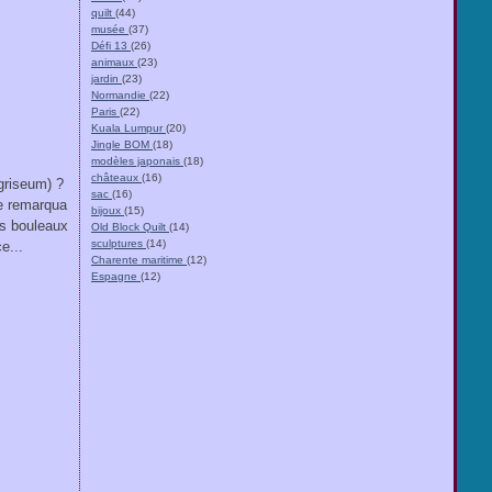
quilt
(44)
musée
(37)
Défi 13
(26)
animaux
(23)
jardin
(23)
Normandie
(22)
Paris
(22)
Kuala Lumpur
(20)
Jingle BOM
(18)
modèles japonais
(18)
châteaux
(16)
griseum) ?
sac
(16)
ne remarqua
bijoux
(15)
s bouleaux
Old Block Quilt
(14)
sculptures
(14)
e...
Charente maritime
(12)
Espagne
(12)