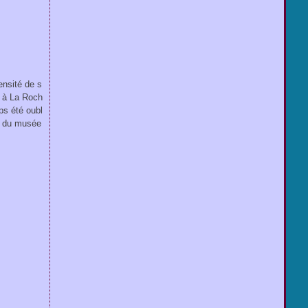
ensité de s
sé à La Roch
ps été oubl
n du musée