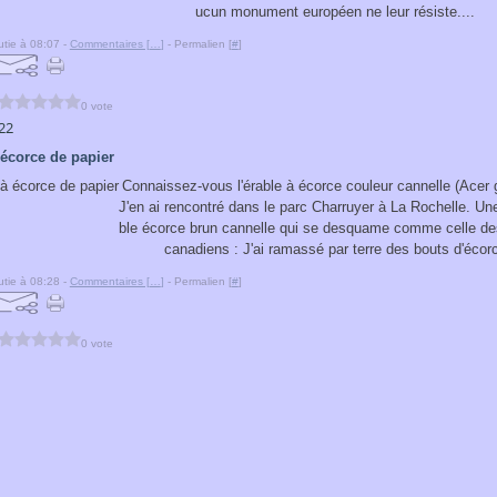
ucun monument européen ne leur résiste....
tie à 08:07 -
Commentaires [
…
]
- Permalien [
#
]
0 vote
22
 écorce de papier
Connaissez-vous l'érable à écorce couleur cannelle (Acer 
J'en ai rencontré dans le parc Charruyer à La Rochelle. U
ble écorce brun cannelle qui se desquame comme celle de
canadiens : J'ai ramassé par terre des bouts d'écorc
tie à 08:28 -
Commentaires [
…
]
- Permalien [
#
]
0 vote