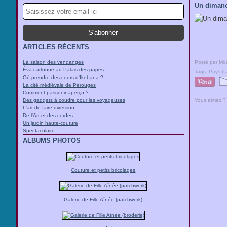
Un dimanc
ARTICLES RÉCENTS
La saison des vendanges
Posté par Mou
Éva cartonne au Palais des papes
Tags:
Pays b
Où prendre des cours d'Ikebana ?
La cité médiévale de Pérouges
Comment passer inaperçu ?
Vous aimez ?
Des gadgets à coudre pour les voyageuses
L'art de faire diversion
De l'Art et des cordes
Un jardin haute-couture
Spectaculaire !
ALBUMS PHOTOS
Couture et petits bricolages
Galerie de Fille Aînée (patchwork)