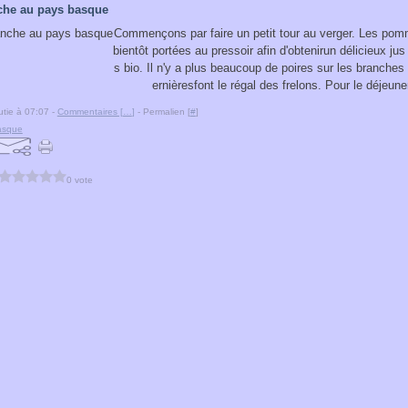
he au pays basque
Commençons par faire un petit tour au verger. Les pom
bientôt portées au pressoir afin d'obtenirun délicieux j
s bio. Il n'y a plus beaucoup de poires sur les branches
ernièresfont le régal des frelons. Pour le déjeuner
tie à 07:07 -
Commentaires [
…
]
- Permalien [
#
]
asque
0 vote