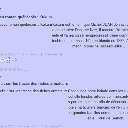
2
eau roman québécois : Kukum
Kukum est le nom que Michel JEAN donnait à 
e-grand-mère.Dans ce livre, il raconte l'histoi
eule et l'anéantissementprogressif d'une co
tochtone, les Innus. Née en Irlande en 1882,
méon, orpheline, est recueillie...
tie à 08:11 -
Commentaires [
…
]
- Permalien [
#
]
0 vote
2
e : sur les traces des riches armateurs
Continuons notre balade dans les r
ochelle loindes artères commerçant
s par les touristes afin de découvrir
ôtels particuliers témoins de l'enri
es grandes familles commerçantes d
iècle. Hôtel de Bernon...
tie à 07:26 -
Commentaires [
…
]
- Permalien [
#
]