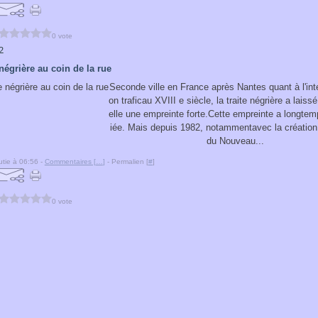
0 vote
2
 négrière au coin de la rue
Seconde ville en France après Nantes quant à l'int
on traficau XVIII e siècle, la traite négrière a lais
elle une empreinte forte.Cette empreinte a longtem
iée. Mais depuis 1982, notammentavec la créatio
du Nouveau...
tie à 06:56 -
Commentaires [
…
]
- Permalien [
#
]
0 vote