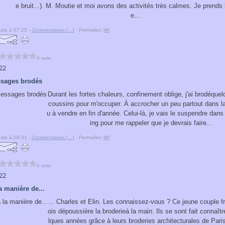
e bruit...). M. Moutie et moi avons des activités très calmes. Je prends
e...
tie à 07:25 -
Commentaires [
…
]
- Permalien [
#
]
0 vote
22
ssages brodés
Durant les fortes chaleurs, confinement oblige, j'ai brodéquel
coussins pour m'occuper. À accrocher un peu partout dans l
u à vendre en fin d'année. Celui-là, je vais le suspendre dan
ing pour me rappeler que je devrais faire...
tie à 09:31 -
Commentaires [
…
]
- Permalien [
#
]
0 vote
22
a manière de...
... Charles et Elin. Les connaissez-vous ? Ce jeune couple 
ois dépoussière la broderieà la main. Ils se sont fait connaîtr
lques années grâce à leurs broderies architecturales de Pari