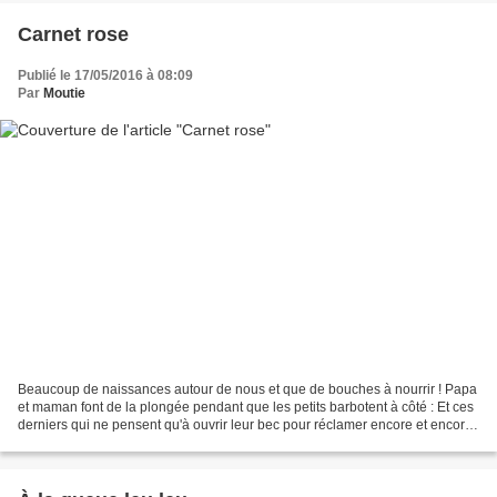
Carnet rose
Publié le 17/05/2016 à 08:09
Par
Moutie
Beaucoup de naissances autour de nous et que de bouches à nourrir ! Papa
et maman font de la plongée pendant que les petits barbotent à côté : Et ces
derniers qui ne pensent qu'à ouvrir leur bec pour réclamer encore et encore :
Vous avez remarqué le confort...