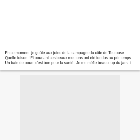
En ce moment, je goûte aux joies de la campagnedu côté de Toulouse.
Quelle toison ! Et pourtant ces beaux moutons ont été tondus au printemps.
Un bain de boue, c'est bon pour la santé : Je me méfie beaucoup du jars : il
n'hésite pas à vous pincer les...