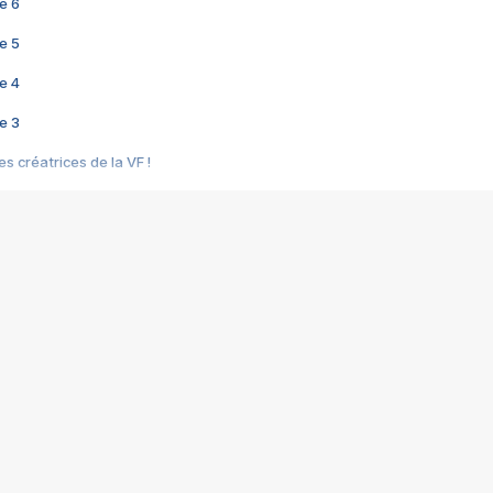
e 6
e 5
e 4
e 3
s créatrices de la VF !
e 2
e 1
e Mektoub My Love arrive enfin ! Rencontre avec Shaïn Boumedine et Sal
i : après Toni en famille
elle réalise le bouleversant Dites lui que je l'aime
ais ! Rencontre autour de Vie privée de Rebecca Zlotowski
 de Marguerite, Grave... Rencontre avec Ella Rumpf
 Les Rêveurs, un film intime sur la santé mentale