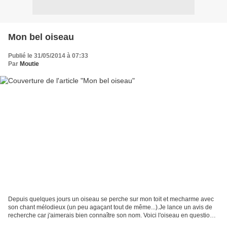
Mon bel oiseau
Publié le 31/05/2014 à 07:33
Par
Moutie
Depuis quelques jours un oiseau se perche sur mon toit et mecharme avec
son chant mélodieux (un peu agaçant tout de même...).Je lance un avis de
recherche car j'aimerais bien connaître son nom. Voici l'oiseau en question :
Il est beau n'est-ce pas ? Aux...