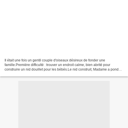
Il était une fois un gentil couple d'oiseaux désireux de fonder une
famille.Première difficulté : trouver un endroit calme, bien abrité pour
construire un nid douillet pour les bébés.Le nid construit, Madame a pondu
ses œufs, les a couvés et cinq petits...