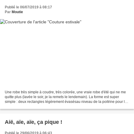
Publié le 06/07/2019 à 08:17
Par
Moutie
Une robe très simple à coudre, très colorée, une vraie robe d'été qui ne me
quitte plus (lavée le soir, je la remets le lendemain). La forme est super
simple : deux rectangles légèrement évasésau niveau de la poitrine pour le
dos et le devant. Quant aux...
Aië, aïe, aïe, ça pique !
Publié le 29/06/2019 à 06:43