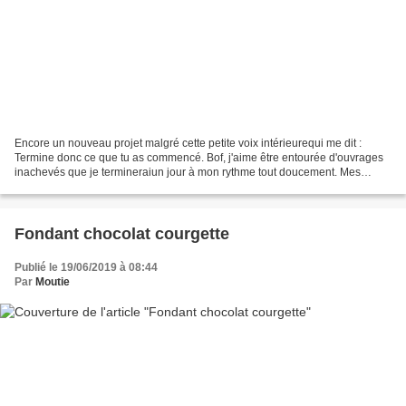
Encore un nouveau projet malgré cette petite voix intérieurequi me dit :
Termine donc ce que tu as commencé. Bof, j'aime être entourée d'ouvrages
inachevés que je termineraiun jour à mon rythme tout doucement. Mes
carrés font 10 cm x 10 cm.Je fouille...
Fondant chocolat courgette
Publié le 19/06/2019 à 08:44
Par
Moutie