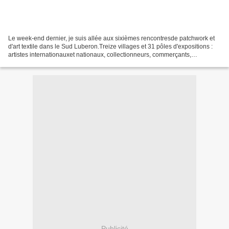
Le week-end dernier, je suis allée aux sixièmes rencontresde patchwork et
d'art textile dans le Sud Luberon.Treize villages et 31 pôles d'expositions :
artistes internationauxet nationaux, collectionneurs, commerçants,
créateurs...Il ne fallait pas perdre...
Publicité