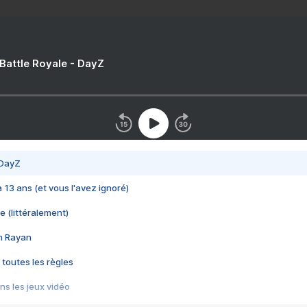
 Battle Royale - DayZ
 DayZ
 a 13 ans (et vous l'avez ignoré)
e (littéralement)
im Rayan
 toutes les règles
s les jeux vidéo