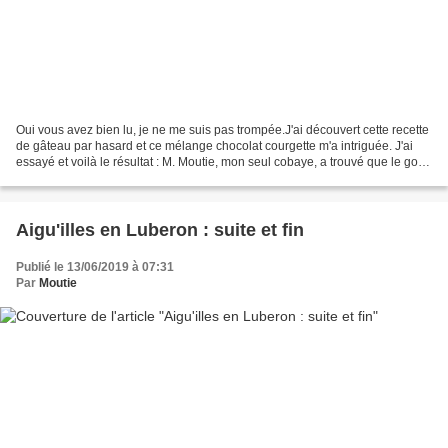
Oui vous avez bien lu, je ne me suis pas trompée.J'ai découvert cette recette
de gâteau par hasard et ce mélange chocolat courgette m'a intriguée. J'ai
essayé et voilà le résultat : M. Moutie, mon seul cobaye, a trouvé que le goût
du chocolat était très...
Aigu'illes en Luberon : suite et fin
Publié le 13/06/2019 à 07:31
Par
Moutie