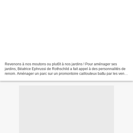
Revenons à nos moutons ou plutôt à nos jardins ! Pour aménager ses
jardins, Béatrice Ephrussi de Rothschild a fait appel à des personnalités de
renom. Aménager un parc sur un promontoire caillouteux battu par les vents
n'était pas une mince affaire. À...