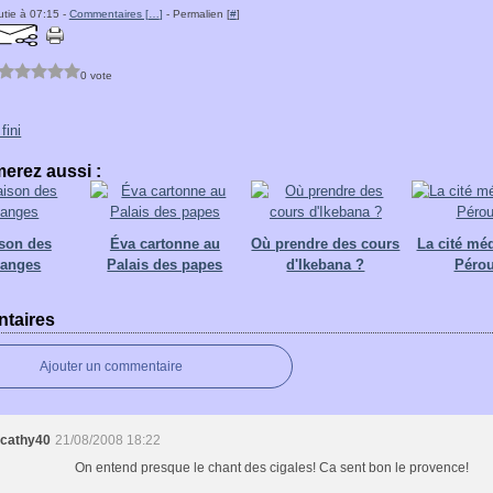
tie à 07:15 -
Commentaires [
…
]
- Permalien [
#
]
0 vote
fini
erez aussi :
ison des
Éva cartonne au
Où prendre des cours
La cité mé
danges
Palais des papes
d'Ikebana ?
Péro
taires
Ajouter un commentaire
cathy40
21/08/2008 18:22
On entend presque le chant des cigales! Ca sent bon le provence!