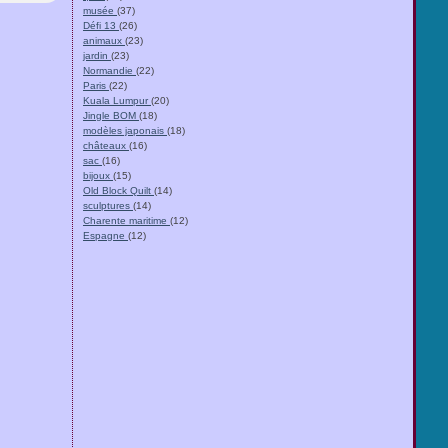
musée
(37)
Défi 13
(26)
animaux
(23)
jardin
(23)
Normandie
(22)
Paris
(22)
Kuala Lumpur
(20)
Jingle BOM
(18)
modèles japonais
(18)
châteaux
(16)
sac
(16)
bijoux
(15)
Old Block Quilt
(14)
sculptures
(14)
Charente maritime
(12)
Espagne
(12)