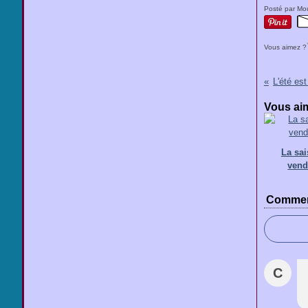
Posté par Mou
Vous aimez ?
L'été est 
Vous aim
La sa
ven
Commen
C