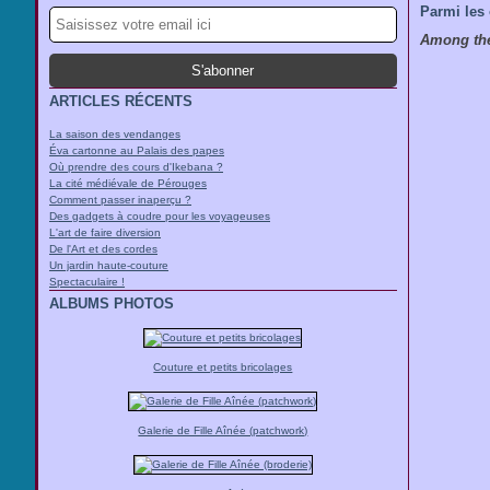
Parmi les 
Among the
ARTICLES RÉCENTS
La saison des vendanges
Éva cartonne au Palais des papes
Où prendre des cours d'Ikebana ?
La cité médiévale de Pérouges
Comment passer inaperçu ?
Des gadgets à coudre pour les voyageuses
L'art de faire diversion
De l'Art et des cordes
Un jardin haute-couture
Spectaculaire !
ALBUMS PHOTOS
Couture et petits bricolages
Galerie de Fille Aînée (patchwork)