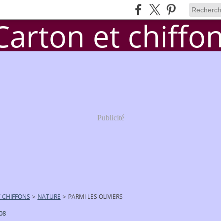
Publicité
 CHIFFONS
>
NATURE
>
PARMI LES OLIVIERS
08