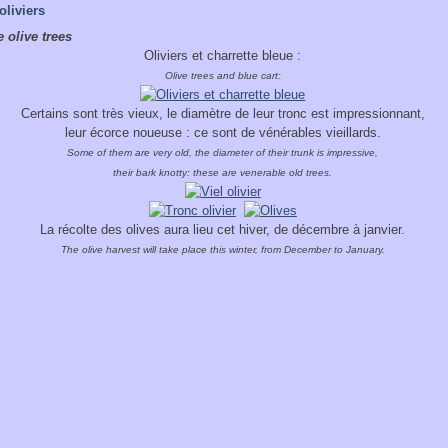
oliviers
 olive trees
Oliviers et charrette bleue :
Olive trees and blue cart:
Certains sont très vieux, le diamètre de leur tronc est impressionnant,
leur écorce noueuse : ce sont de vénérables vieillards.
Some of them are very old, the diameter of their trunk is impressive,
their bark knotty: these are venerable old trees.
La récolte des olives aura lieu cet hiver, de décembre à janvier.
The olive harvest will take place this winter, from December to January.