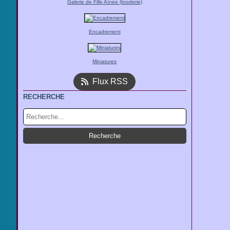
Galerie de Fille Aînée (broderie)
Encadrement
Miniatures
Flux RSS
RECHERCHE