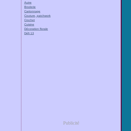
Autre
Broderie
Cartonnage
Couture, patchwork
Crochet
Cuisine
Décoration florale
Défi 13
Publicité