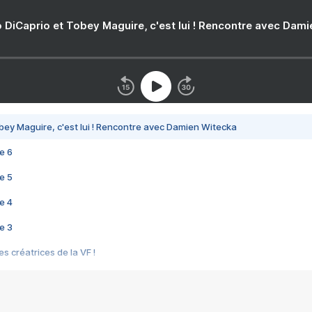
 DiCaprio et Tobey Maguire, c'est lui ! Rencontre avec Dam
bey Maguire, c'est lui ! Rencontre avec Damien Witecka
e 6
e 5
e 4
e 3
s créatrices de la VF !
e 2
e 1