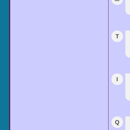
T
I
Q