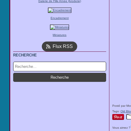
Galerie de Fille Aînée (broderie)
Encadrement
Miniatures
Flux RSS
RECHERCHE
Posté par Mou
Tags:
Old Blo
Vous aimez ?