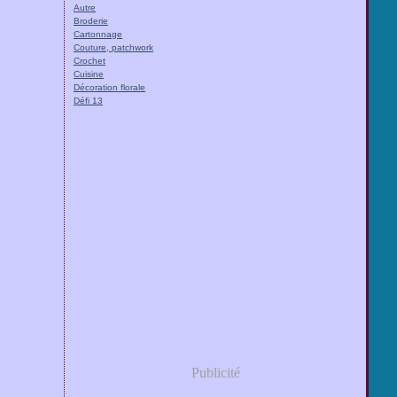
Autre
Broderie
Cartonnage
Couture, patchwork
Crochet
Cuisine
Décoration florale
Défi 13
Publicité