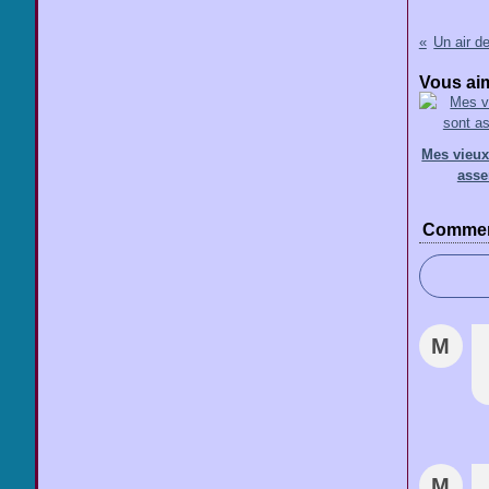
Un air d
Vous aim
Mes vieux
ass
Commen
M
M