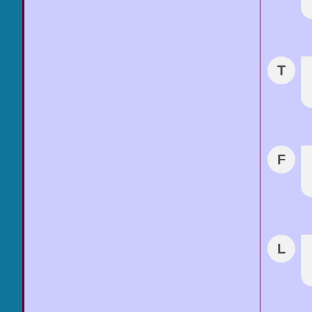
T
F
L