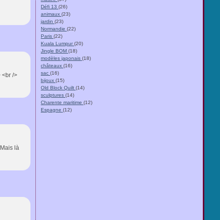
Défi 13
(26)
animaux
(23)
jardin
(23)
Normandie
(22)
Paris
(22)
Kuala Lumpur
(20)
Jingle BOM
(18)
modèles japonais
(18)
châteaux
(16)
sac
(16)
 <br />
bijoux
(15)
Old Block Quilt
(14)
sculptures
(14)
Charente maritime
(12)
Espagne
(12)
 Mais là