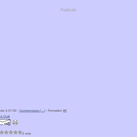
Publicité
tie à 07:00 -
Commentaires [
…
]
- Permalien [
#
]
ck Quilt
0 vote