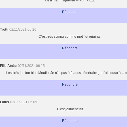
c'est magnifique<br /> <br /> bzz
Répondre
Trotti
02/11/2021 06:26
C’est très sympa comme motif et original.
Répondre
Fille Aînée
02/11/2021 06:15
Il est très joli ton bloc Moutie. Je n'ai pas été aussi téméraire ; je l'ai cousu à la 
Répondre
Lotus
02/11/2021 06:09
C'est joliment fait
Répondre