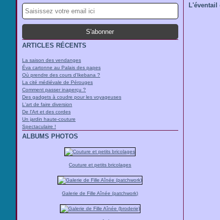
L'éventail
ARTICLES RÉCENTS
La saison des vendanges
Éva cartonne au Palais des papes
Où prendre des cours d'Ikebana ?
La cité médiévale de Pérouges
Comment passer inaperçu ?
Des gadgets à coudre pour les voyageuses
L'art de faire diversion
De l'Art et des cordes
Un jardin haute-couture
Spectaculaire !
ALBUMS PHOTOS
Couture et petits bricolages
Galerie de Fille Aînée (patchwork)