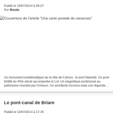
Publié le 19/07/2014 à 09:27
Par
Moutie
Un monument emblématique de la ville de Cahors : le pont Valentré. Un pont
fortifié du XIVe siècle qui enjambe le Lot. Un magnifique pontclassé au
patrimoine mondial par l'Unesco. Un architecte inconnu mais une légende
tenace. La première pierre fut posée...
Le pont-canal de Briare
Publié le 12/07/2013 à 17:35