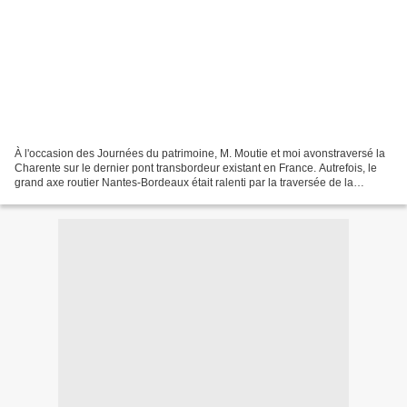
À l'occasion des Journées du patrimoine, M. Moutie et moi avonstraversé la
Charente sur le dernier pont transbordeur existant en France. Autrefois, le
grand axe routier Nantes-Bordeaux était ralenti par la traversée de la
Charente, à Rochefort. De nombreux...