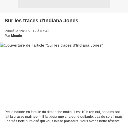
Sur les traces d'Indiana Jones
Publié le 19/11/2012 à 07:43
Par
Moutie
Petite balade en famille du dimanche matin. Il est 10 h (eh oui, certains ont
fait la grasse matinée !). Il fait déjà une chaleur étouffante, pas de soleil mais
une très forte humidité qui vous laisse poisseux. Nous avons notre réserve
d'eau, notre crème...